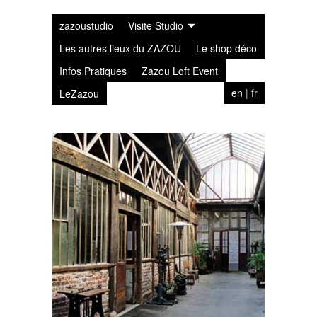
zazoustudio
Visite Studio
Les autres lieux du ZAZOU
Le shop déco
Infos Pratiques
Zazou Loft Event
en
|
fr
LeZazou