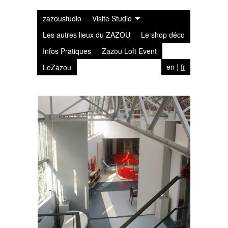
zazoustudio
Visite Studio
Les autres lieux du ZAZOU
Le shop déco
Infos Pratiques
Zazou Loft Event
en
|
fr
LeZazou